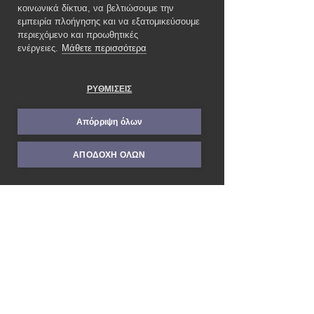
κοινωνικά δίκτυα, να βελτιώσουμε την
εμπειρία πλοήγησης και να εξατομικεύσουμε
περιεχόμενο και προωθητικές
ενέργειες.
Μάθετε περισσότερα
ΡΥΘΜΙΣΕΙΣ
Απόρριψη όλων
ΑΠΟΔΟΧΗ ΟΛΩΝ
Βασίλης Αποστόλου
Ψυχολόγος - Ψυχοθεραπευτής
Σολιώτη 34, Αμπελόκηποι, 115 22, Aθήνα,