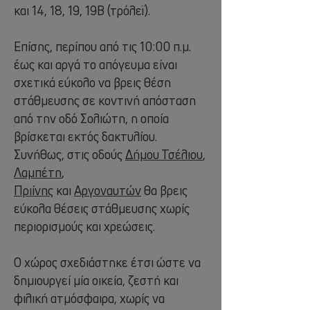
και 14, 18, 19, 19Β (τρόλεϊ).
Επίσης, περίπου από τις 10:00 π.μ.
έως και αργά το απόγευμα είναι
σχετικά εύκολο να βρεις θέση
στάθμευσης σε κοντινή απόσταση
από την οδό Σολιώτη, η οποία
βρίσκεται εκτός δακτυλίου.
Συνήθως, στις οδούς
Δήμου Τσέλιου
,
Λαμπέτη
,
Πριίνης
και
Αργοναυτών
θα βρεις
εύκολα θέσεις στάθμευσης χωρίς
περιορισμούς και χρεώσεις.
Ο χώρος σχεδιάστηκε έτσι ώστε να
δημιουργεί μία οικεία, ζεστή και
φιλική ατμόσφαιρα, χωρίς να