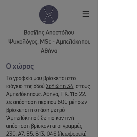
Βασίλης Αποστόλου
Ψυχολόγος, MSc - Αμπελόκηποι,
Αθήνα
Ο χώρος
Το γραφείο μου βρίσκεται στο
ισόγειο της οδού
Σολιώτη 34
, στους
Αμπελόκηπους, Αθήνα, Τ.Κ. 115 22.
Σε απόσταση περίπου 600 μέτρων
βρίσκεται η στάση μετρό
‘Αμπελόκηποι’. Σε πιο κοντινή
απόσταση βρίσκονται οι γραμμές
230, Α7, Β5, 813, 046 (λεωφορεία)