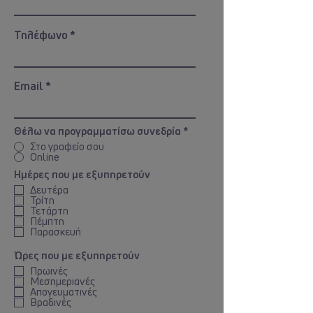
Τηλέφωνο
Email
Θέλω να προγραμματίσω συνεδρία
*
Στο γραφείο σου
Online
Ημέρες που με εξυπηρετούν
Δευτέρα
Τρίτη
Τετάρτη
Πέμπτη
Παρασκευή
Ώρες που με εξυπηρετούν
Πρωινές
Μεσημεριανές
Απογευματινές
Βραδινές