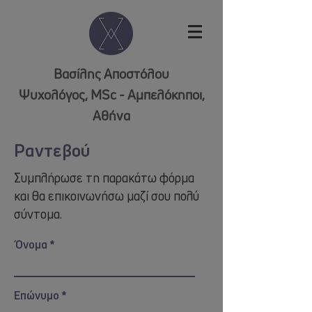
Βασίλης Αποστόλου
Ψυχολόγος, MSc - Αμπελόκηποι,
Αθήνα
Ραντεβού
Συμπλήρωσε τη παρακάτω φόρμα
και θα επικοινωνήσω μαζί σου πολύ
σύντομα.
Όνομα
Επώνυμο